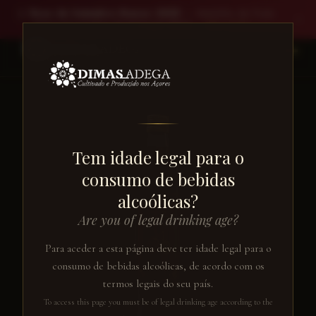
🥈
Rosa de Setembro Branco 2025
— Medalha de Prata ·
✕
Concurso Vinhos de Portugal 2026
Ver vinho →
EN
← VOLTAR AO CATÁLOGO
Tem idade legal para o
consumo de bebidas
alcoólicas?
Are you of legal drinking age?
Para aceder a esta página deve ter idade legal para o
consumo de bebidas alcoólicas, de acordo com os
termos legais do seu país.
To access this page you must be of legal drinking age according to the