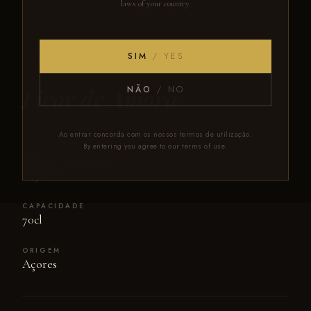
laws of your country.
SIM
/ YES
FRUTA
ARTESANAL
Licor de Amora
NÃO
/ NO
Ao entrar concorda com os nossos termos de utilização.
By entering you agree to our terms of use.
TEOR ALCOÓLICO
21,5% vol
CAPACIDADE
70cl
ORIGEM
Açores