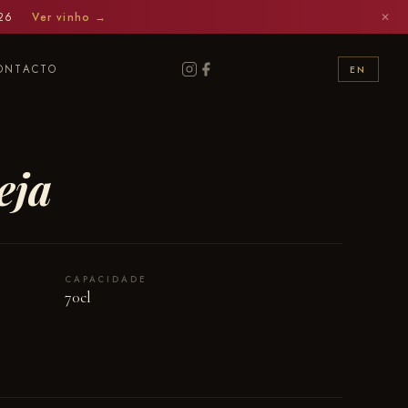
026
Ver vinho →
✕
ONTACTO
EN
eja
CAPACIDADE
70cl