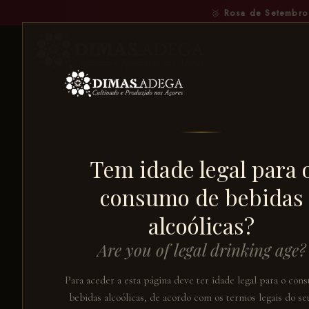
🥈
Rosa de Setembro
← VOLTAR AO CATÁLOGO
Tem idade legal para 
consumo de bebidas
alcoólicas?
Are you of legal drinking age?
Para aceder a esta página deve ter idade legal para o con
bebidas alcoólicas, de acordo com os termos legais do seu