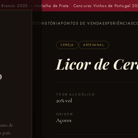
 Branco 2025
— Medalha de Prata · Concurso Vinhos de Portugal 2
INÍCIO
PRODUTOS
HISTÓRIA
PONTOS DE VENDA
EXPERIÊNCIAS
C
CEREJA
ARTESANAL
Licor de Cer
o
TEOR ALCOÓLICO
20% vol
ORIGEM
Açores
sumo de
 país.