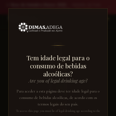
🥈
Rosa de Setembro Branco 2025
— Medalha de Prata ·
✕
Concurso Vinhos de Portugal 2026
Ver vinho →
EN
← VOLTAR AO CATÁLOGO
Tem idade legal para o
consumo de bebidas
alcoólicas?
Are you of legal drinking age?
Para aceder a esta página deve ter idade legal para o
consumo de bebidas alcoólicas, de acordo com os
termos legais do seu país.
To access this page you must be of legal drinking age according to the