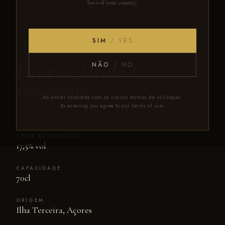
laws of your country.
SIM
/ YES
CHOCOLATE
SOFISTICADO
Licor de Menta &
NÃO
/ NO
Chocolate
Ao entrar concorda com os nossos termos de utilização.
By entering you agree to our terms of use.
TEOR ALCOÓLICO
17,5% vol
CAPACIDADE
70cl
ORIGEM
Ilha Terceira, Açores