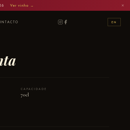
026
Ver vinho →
✕
ONTACTO
EN
nta
CAPACIDADE
70cl