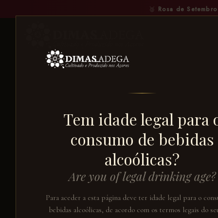
🥈
Rosa de Setembro
← VOLTAR AO CATÁLOGO
Tem idade legal para 
consumo de bebidas
alcoólicas?
Are you of legal drinking age?
Para aceder a esta página deve ter idade legal para o con
bebidas alcoólicas, de acordo com os termos legais do seu