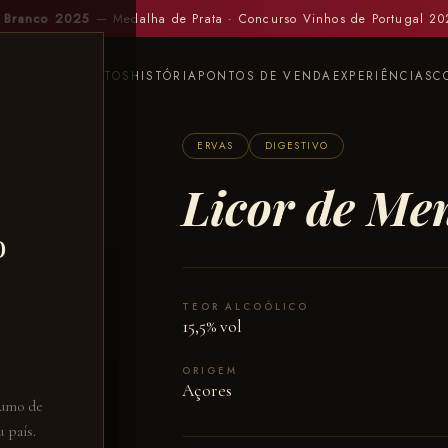
 Branco 2025
— Medalha de Prata · Concurso Vinhos de Portugal 2
INÍCIO
PRODUTOS
HISTÓRIA
PONTOS DE VENDA
EXPERIÊNCIAS
C
ERVAS
DIGESTIVO
Licor de Me
o
TEOR ALCOÓLICO
15,5% vol
ORIGEM
Açores
sumo de
 país.