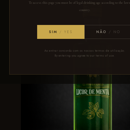
To access this page you must be of legal drinking age according to the law
country.
SIM
/ YES
NÃO
/ NO
Ao entrar concorda com os nossos termos de utilização.
By entering you agree to our terms of use.