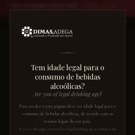
🥈
Rosa de Setembro Branco 2025
— Medalha de Prata ·
✕
Concurso Vinhos de Portugal 2026
Ver vinho →
EN
← VOLTAR AO CATÁLOGO
Tem idade legal para o
consumo de bebidas
alcoólicas?
Are you of legal drinking age?
Para aceder a esta página deve ter idade legal para o
consumo de bebidas alcoólicas, de acordo com os
termos legais do seu país.
To access this page you must be of legal drinking age according to the