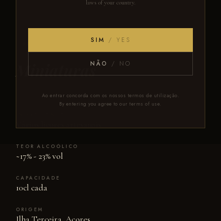
laws of your country.
SIM
/ YES
PRESENTE
MINIATURAS
Miniaturas
NÃO
/ NO
Ao entrar concorda com os nossos termos de utilização.
By entering you agree to our terms of use.
INGREDIENTES
Vários licores artesanais
TEOR ALCOÓLICO
~17% - 23% vol
CAPACIDADE
10cl cada
ORIGEM
Ilha Terceira, Açores